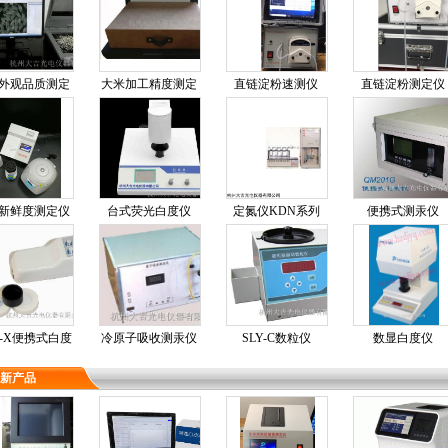
外观品质测定
大米加工精度测定
直链淀粉速测仪
直链淀粉测定仪
仪
仪
新鲜度测定仪
台式荧光白度仪
定氮仪KDN系列
便携式测汞仪
B-X便携式白度
冷原子吸收测汞仪
SLY-C数粒仪
数显白度仪
仪
新产品