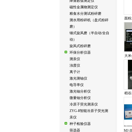
降落数值测定仪
磁性金属物测定仪
粮食水分测试粉碎磨
面粉
测水用粉碎机（盘式粉碎
磨）
锤式旋风磨（半自动/全自
动）
旋风式粉碎磨
环保分析仪器
大米
测汞仪
浊度仪
离子计
激光测铀仪
电导率仪
激光铀分析仪
稻谷
微量铀分析仪
冷原子荧光测汞仪
ZYG-Ⅱ智能冷原子荧光测
汞仪
种子检验仪器
筛选器
MJ-