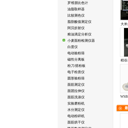
罗维朋比色计
油脂取样器
比较测色仪
脂肪酸值测定仪
大米
阿贝折射仪
粮油滴定分析仪
小麦面粉检测仪器
白度仪
电动验粉筛
磁性分离板
稻谷
粉刀/搭粉板
电子粉质仪
圆形验粉筛
面筋测定仪
面团拉伸仪
WS
面筋洗涤仪
实验磨粉机
最
水分测定仪
电动粉碎机
面筋烘干仪