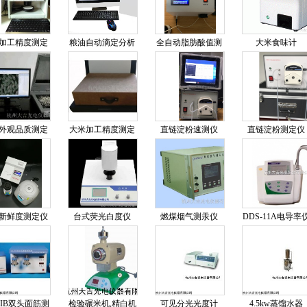
加工精度测定
粮油自动滴定分析
全自动脂肪酸值测
大米食味计
仪
仪
定仪
外观品质测定
大米加工精度测定
直链淀粉速测仪
直链淀粉测定仪
仪
仪
新鲜度测定仪
台式荧光白度仪
燃煤烟气测汞仪
DDS-11A电导率
IIIB双头面筋测
检验碾米机,精白机
可见分光光度计
4.5kw蒸馏水器