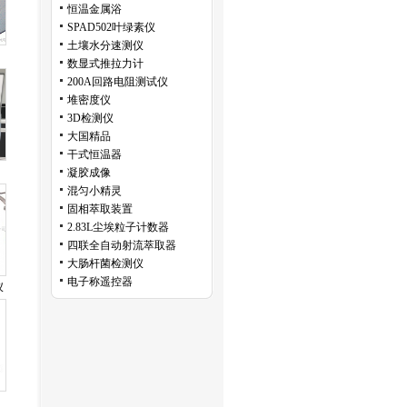
恒温金属浴
SPAD502叶绿素仪
土壤水分速测仪
数显式推拉力计
200A回路电阻测试仪
堆密度仪
3D检测仪
大国精品
干式恒温器
凝胶成像
混匀小精灵
固相萃取装置
2.83L尘埃粒子计数器
四联全自动射流萃取器
大肠杆菌检测仪
电子称遥控器
仪