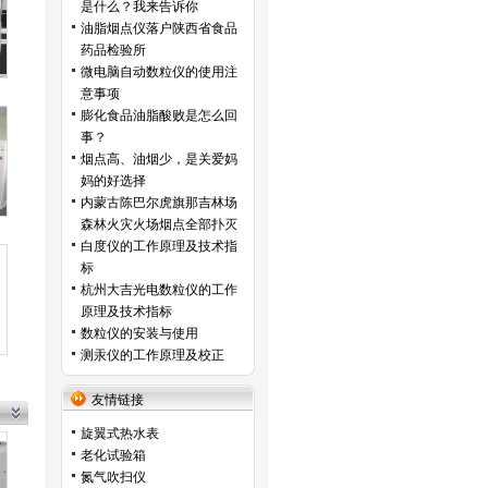
是什么？我来告诉你
油脂烟点仪落户陕西省食品
药品检验所
微电脑自动数粒仪的使用注
意事项
膨化食品油脂酸败是怎么回
事？
烟点高、油烟少，是关爱妈
妈的好选择
内蒙古陈巴尔虎旗那吉林场
森林火灾火场烟点全部扑灭
白度仪的工作原理及技术指
标
杭州大吉光电数粒仪的工作
原理及技术指标
数粒仪的安装与使用
测汞仪的工作原理及校正
友情链接
旋翼式热水表
老化试验箱
氮气吹扫仪